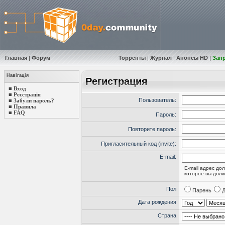
Главная
|
Форум
Торренты
|
Журнал
|
Анонсы HD
|
Зап
Навігація
Регистрация
■
Вход
■
Реєстрація
Пользователь:
■
Забули пароль?
■
Правила
■
FAQ
Пароль:
Повторите пароль:
Пригласительный код (invite):
E-mail:
E-mail адрес д
которое вы долж
Пол
Парень
Дата рождения
Страна