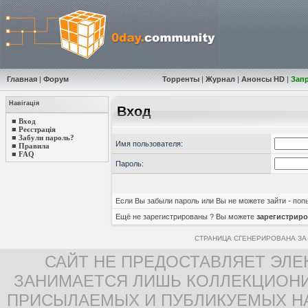
Главная
|
Форум
Торренты
|
Журнал
|
Анонсы HD
|
Зап
Навігація
Вход
■
Вход
■
Реєстрація
■
Забули пароль?
Имя пользователя:
■
Правила
■
FAQ
Пароль:
Если Вы забыли пароль или Вы не можете зайти - по
Ещё не зарегистрированы ? Вы можете
зарегистриро
СТРАНИЦА СГЕНЕРИРОВАНА ЗА 
САЙТ НЕ ПРЕДОСТАВЛЯЕТ ЭЛЕ
ЗАНИМАЕТСЯ ЛИШЬ КОЛЛЕКЦИОНИ
ПРИСЫЛАЕМЫХ И ПУБЛИКУЕМЫХ Н