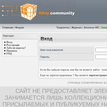
Главная
|
Форум
Торренты
|
Журнал
|
Анонсы HD
|
Зап
Навігація
Вход
■
Вход
■
Реєстрація
■
Забули пароль?
Имя пользователя:
■
Правила
■
FAQ
Пароль:
Если Вы забыли пароль или Вы не можете зайти - по
Ещё не зарегистрированы ? Вы можете
зарегистриро
СТРАНИЦА СГЕНЕРИРОВАНА ЗА 
САЙТ НЕ ПРЕДОСТАВЛЯЕТ ЭЛЕ
ЗАНИМАЕТСЯ ЛИШЬ КОЛЛЕКЦИОНИ
ПРИСЫЛАЕМЫХ И ПУБЛИКУЕМЫХ Н