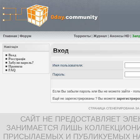
Главная
|
Форум
Торренты
|
Журнал
|
Анонсы HD
|
Зап
Навігація
Вход
■
Вход
■
Реєстрація
■
Забули пароль?
Имя пользователя:
■
Правила
■
FAQ
Пароль:
Если Вы забыли пароль или Вы не можете зайти - по
Ещё не зарегистрированы ? Вы можете
зарегистриро
СТРАНИЦА СГЕНЕРИРОВАНА ЗА 
САЙТ НЕ ПРЕДОСТАВЛЯЕТ ЭЛЕ
ЗАНИМАЕТСЯ ЛИШЬ КОЛЛЕКЦИОНИ
ПРИСЫЛАЕМЫХ И ПУБЛИКУЕМЫХ Н