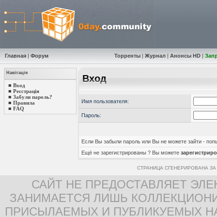
Главная
|
Форум
Торренты
|
Журнал
|
Анонсы HD
|
Зап
Навігація
Вход
■
Вход
■
Реєстрація
■
Забули пароль?
Имя пользователя:
■
Правила
■
FAQ
Пароль:
Если Вы забыли пароль или Вы не можете зайти - по
Ещё не зарегистрированы ? Вы можете
зарегистриро
СТРАНИЦА СГЕНЕРИРОВАНА ЗА 
САЙТ НЕ ПРЕДОСТАВЛЯЕТ ЭЛЕ
ЗАНИМАЕТСЯ ЛИШЬ КОЛЛЕКЦИОНИ
ПРИСЫЛАЕМЫХ И ПУБЛИКУЕМЫХ Н