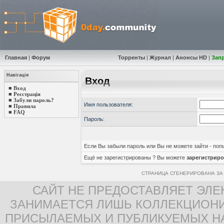
Главная
|
Форум
Торренты
|
Журнал
|
Анонсы HD
|
Зап
Навігація
Вход
■
Вход
■
Реєстрація
■
Забули пароль?
Имя пользователя:
■
Правила
■
FAQ
Пароль:
Если Вы забыли пароль или Вы не можете зайти - по
Ещё не зарегистрированы ? Вы можете
зарегистриро
СТРАНИЦА СГЕНЕРИРОВАНА ЗА 
САЙТ НЕ ПРЕДОСТАВЛЯЕТ ЭЛЕ
ЗАНИМАЕТСЯ ЛИШЬ КОЛЛЕКЦИОНИ
ПРИСЫЛАЕМЫХ И ПУБЛИКУЕМЫХ Н