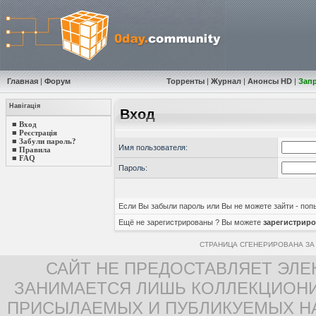
Главная
|
Форум
Торренты
|
Журнал
|
Анонсы HD
|
Зап
Навігація
Вход
■
Вход
■
Реєстрація
■
Забули пароль?
Имя пользователя:
■
Правила
■
FAQ
Пароль:
Если Вы забыли пароль или Вы не можете зайти - по
Ещё не зарегистрированы ? Вы можете
зарегистриро
СТРАНИЦА СГЕНЕРИРОВАНА ЗА 
САЙТ НЕ ПРЕДОСТАВЛЯЕТ ЭЛЕ
ЗАНИМАЕТСЯ ЛИШЬ КОЛЛЕКЦИОНИ
ПРИСЫЛАЕМЫХ И ПУБЛИКУЕМЫХ Н