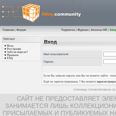
Главная
|
Форум
Торренты
|
Журнал
|
Анонсы HD
|
Зап
Навігація
Вход
■
Вход
■
Реєстрація
■
Забули пароль?
Имя пользователя:
■
Правила
■
FAQ
Пароль:
Если Вы забыли пароль или Вы не можете зайти - по
Ещё не зарегистрированы ? Вы можете
зарегистриро
СТРАНИЦА СГЕНЕРИРОВАНА ЗА 
САЙТ НЕ ПРЕДОСТАВЛЯЕТ ЭЛЕ
ЗАНИМАЕТСЯ ЛИШЬ КОЛЛЕКЦИОНИ
ПРИСЫЛАЕМЫХ И ПУБЛИКУЕМЫХ Н