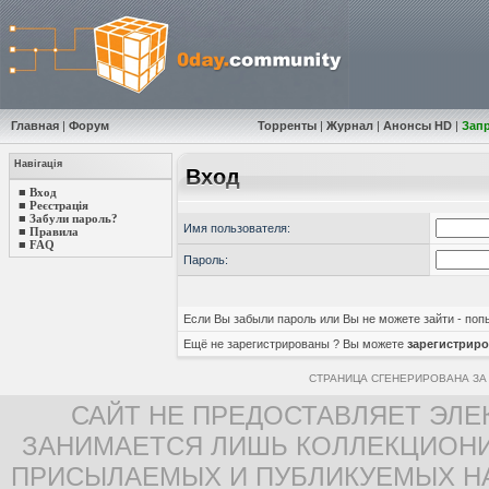
Главная
|
Форум
Торренты
|
Журнал
|
Анонсы HD
|
Зап
Навігація
Вход
■
Вход
■
Реєстрація
■
Забули пароль?
Имя пользователя:
■
Правила
■
FAQ
Пароль:
Если Вы забыли пароль или Вы не можете зайти - по
Ещё не зарегистрированы ? Вы можете
зарегистриро
СТРАНИЦА СГЕНЕРИРОВАНА ЗА 
САЙТ НЕ ПРЕДОСТАВЛЯЕТ ЭЛЕ
ЗАНИМАЕТСЯ ЛИШЬ КОЛЛЕКЦИОНИ
ПРИСЫЛАЕМЫХ И ПУБЛИКУЕМЫХ Н