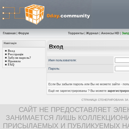
Главная
|
Форум
Торренты
|
Журнал
|
Анонсы HD
|
Зап
Навігація
Вход
■
Вход
■
Реєстрація
■
Забули пароль?
Имя пользователя:
■
Правила
■
FAQ
Пароль:
Если Вы забыли пароль или Вы не можете зайти - по
Ещё не зарегистрированы ? Вы можете
зарегистриро
СТРАНИЦА СГЕНЕРИРОВАНА ЗА 
САЙТ НЕ ПРЕДОСТАВЛЯЕТ ЭЛЕ
ЗАНИМАЕТСЯ ЛИШЬ КОЛЛЕКЦИОНИ
ПРИСЫЛАЕМЫХ И ПУБЛИКУЕМЫХ Н