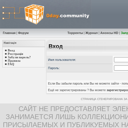
Главная
|
Форум
Торренты
|
Журнал
|
Анонсы HD
|
Зап
Навігація
Вход
■
Вход
■
Реєстрація
■
Забули пароль?
Имя пользователя:
■
Правила
■
FAQ
Пароль:
Если Вы забыли пароль или Вы не можете зайти - по
Ещё не зарегистрированы ? Вы можете
зарегистриро
СТРАНИЦА СГЕНЕРИРОВАНА ЗА 
САЙТ НЕ ПРЕДОСТАВЛЯЕТ ЭЛЕ
ЗАНИМАЕТСЯ ЛИШЬ КОЛЛЕКЦИОНИ
ПРИСЫЛАЕМЫХ И ПУБЛИКУЕМЫХ Н