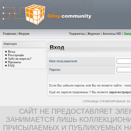
Главная
|
Форум
Торренты
|
Журнал
|
Анонсы HD
|
Зап
Навігація
Вход
■
Вход
■
Реєстрація
■
Забули пароль?
Имя пользователя:
■
Правила
■
FAQ
Пароль:
Если Вы забыли пароль или Вы не можете зайти - по
Ещё не зарегистрированы ? Вы можете
зарегистриро
СТРАНИЦА СГЕНЕРИРОВАНА ЗА 
САЙТ НЕ ПРЕДОСТАВЛЯЕТ ЭЛЕ
ЗАНИМАЕТСЯ ЛИШЬ КОЛЛЕКЦИОНИ
ПРИСЫЛАЕМЫХ И ПУБЛИКУЕМЫХ Н