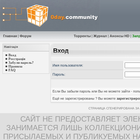
Главная
|
Форум
Торренты
|
Журнал
|
Анонсы HD
|
Зап
Навігація
Вход
■
Вход
■
Реєстрація
■
Забули пароль?
Имя пользователя:
■
Правила
■
FAQ
Пароль:
Если Вы забыли пароль или Вы не можете зайти - по
Ещё не зарегистрированы ? Вы можете
зарегистриро
СТРАНИЦА СГЕНЕРИРОВАНА ЗА 
САЙТ НЕ ПРЕДОСТАВЛЯЕТ ЭЛЕ
ЗАНИМАЕТСЯ ЛИШЬ КОЛЛЕКЦИОНИ
ПРИСЫЛАЕМЫХ И ПУБЛИКУЕМЫХ Н