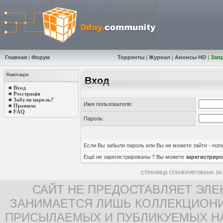
Главная
|
Форум
Торренты
|
Журнал
|
Анонсы HD
|
Зап
Навігація
Вход
■
Вход
■
Реєстрація
■
Забули пароль?
Имя пользователя:
■
Правила
■
FAQ
Пароль:
Если Вы забыли пароль или Вы не можете зайти - по
Ещё не зарегистрированы ? Вы можете
зарегистриро
СТРАНИЦА СГЕНЕРИРОВАНА ЗА 
САЙТ НЕ ПРЕДОСТАВЛЯЕТ ЭЛЕ
ЗАНИМАЕТСЯ ЛИШЬ КОЛЛЕКЦИОНИ
ПРИСЫЛАЕМЫХ И ПУБЛИКУЕМЫХ Н