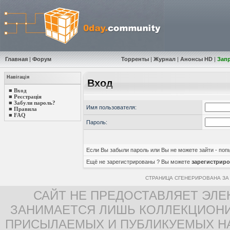
Главная
|
Форум
Торренты
|
Журнал
|
Анонсы HD
|
Зап
Навігація
Вход
■
Вход
■
Реєстрація
■
Забули пароль?
Имя пользователя:
■
Правила
■
FAQ
Пароль:
Если Вы забыли пароль или Вы не можете зайти - по
Ещё не зарегистрированы ? Вы можете
зарегистриро
СТРАНИЦА СГЕНЕРИРОВАНА ЗА 
САЙТ НЕ ПРЕДОСТАВЛЯЕТ ЭЛЕ
ЗАНИМАЕТСЯ ЛИШЬ КОЛЛЕКЦИОНИ
ПРИСЫЛАЕМЫХ И ПУБЛИКУЕМЫХ Н