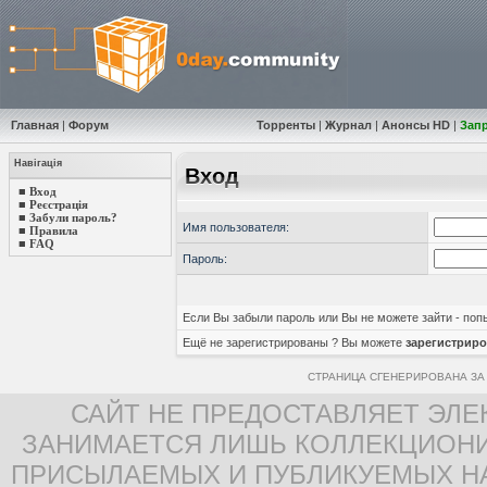
Главная
|
Форум
Торренты
|
Журнал
|
Анонсы HD
|
Зап
Навігація
Вход
■
Вход
■
Реєстрація
■
Забули пароль?
Имя пользователя:
■
Правила
■
FAQ
Пароль:
Если Вы забыли пароль или Вы не можете зайти - по
Ещё не зарегистрированы ? Вы можете
зарегистриро
СТРАНИЦА СГЕНЕРИРОВАНА ЗА 
САЙТ НЕ ПРЕДОСТАВЛЯЕТ ЭЛЕ
ЗАНИМАЕТСЯ ЛИШЬ КОЛЛЕКЦИОНИ
ПРИСЫЛАЕМЫХ И ПУБЛИКУЕМЫХ Н