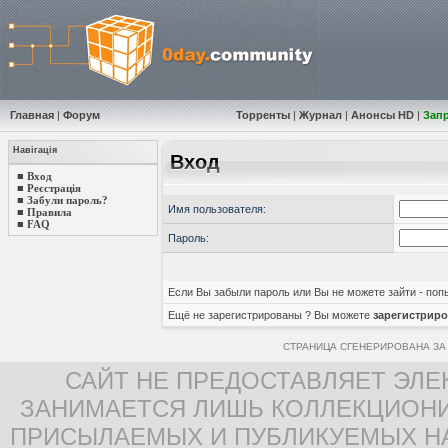
Главная
|
Форум
Торренты
|
Журнал
|
Анонсы HD
|
Зап
Навігація
Вход
■
Вход
■
Реєстрація
■
Забули пароль?
Имя пользователя:
■
Правила
■
FAQ
Пароль:
Если Вы забыли пароль или Вы не можете зайти - по
Ещё не зарегистрированы ? Вы можете
зарегистриро
СТРАНИЦА СГЕНЕРИРОВАНА ЗА 
САЙТ НЕ ПРЕДОСТАВЛЯЕТ ЭЛЕ
ЗАНИМАЕТСЯ ЛИШЬ КОЛЛЕКЦИОНИ
ПРИСЫЛАЕМЫХ И ПУБЛИКУЕМЫХ Н