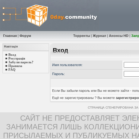
Главная
|
Форум
Торренты
|
Журнал
|
Анонсы HD
|
Зап
Навігація
Вход
■
Вход
■
Реєстрація
■
Забули пароль?
Имя пользователя:
■
Правила
■
FAQ
Пароль:
Если Вы забыли пароль или Вы не можете зайти - по
Ещё не зарегистрированы ? Вы можете
зарегистриро
СТРАНИЦА СГЕНЕРИРОВАНА ЗА 
САЙТ НЕ ПРЕДОСТАВЛЯЕТ ЭЛЕ
ЗАНИМАЕТСЯ ЛИШЬ КОЛЛЕКЦИОНИ
ПРИСЫЛАЕМЫХ И ПУБЛИКУЕМЫХ Н